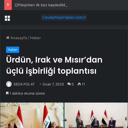
Çiftleşirken ilk kez kaydedildiler: Sadece geceleri ortaya çıkıyorlar
Menü
Anasayfa
/
Haber
Haber
Ürdün, Irak ve Mısır’dan
üçlü işbirliği toplantısı
SEDA POLAT
Ocak 7, 2023
0
11
1 dakika okuma süresi