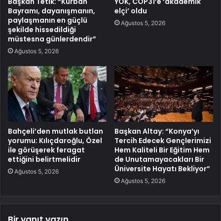
Başkan Tetik: “Kurban
YÖK, COP31’e ‘akademik
Bayramı, dayanışmanın,
elçi’ oldu
paylaşmanın en güçlü
Ağustos 5, 2026
şekilde hissedildiği
müstesna günlerdendir”
Ağustos 5, 2026
Bahçeli’den mutlak butlan
Başkan Altay: “Konya’yı
yorumu: Kılıçdaroğlu, Özel
Tercih Edecek Gençlerimizi
ile görüşerek feragat
Hem Kaliteli Bir Eğitim Hem
ettiğini belirtmelidir
de Unutamayacakları Bir
Üniversite Hayatı Bekliyor”
Ağustos 5, 2026
Ağustos 5, 2026
Bir yanıt yazın