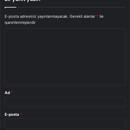
E-posta adresiniz yayınlanmayacak.
Gerekli alanlar
*
ile
işaretlenmişlerdir
Y
o
r
u
m
*
Ad
*
E-posta
*