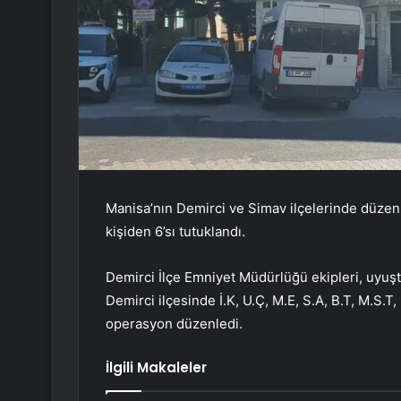
Manisa’nın Demirci ve Simav ilçelerinde düze
kişiden 6’sı tutuklandı.
Demirci İlçe Emniyet Müdürlüğü ekipleri, uyuştu
Demirci ilçesinde İ.K, U.Ç, M.E, S.A, B.T, M.S.T,
operasyon düzenledi.
İlgili Makaleler