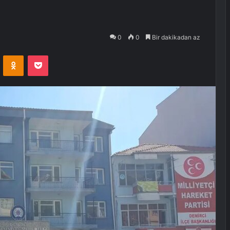
0
0
Bir dakikadan az
VKontakte
Odnoklassniki
Pocket