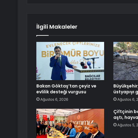
İlgili Makaleler
Bakan Göktaş’tan çeyiz ve
Büyükşehir,
evlilik desteği vurgusu
üstyapıyı 
Ağustos 6, 2026
Ağustos 6, 
Çiftçinin b
aştı, hayv
Ağustos 5, 