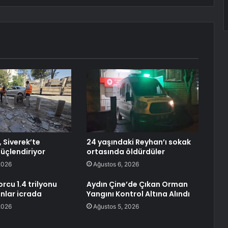
 Siverek’te
24 yaşındaki Reyhan’ı sokak
güçlendiriyor
ortasında öldürdüler
2026
Ağustos 6, 2026
orcu 1.4 trilyonu
Aydın Çine’de Çıkan Orman
anlar icrada
Yangını Kontrol Altına Alındı
2026
Ağustos 5, 2026