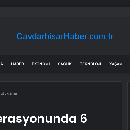
ll’dan Mercedes’e Sert Tepki: ‘Kabul Edilemez’
FA
HABER
EKONOMI
SAĞLIK
TEKNOLOJI
YAŞAM
Tutuklama
erasyonunda 6