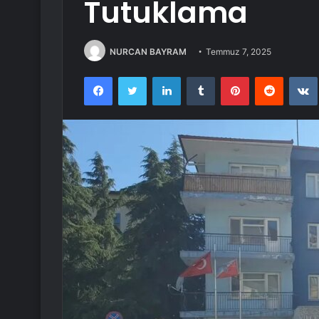
Tutuklama
NURCAN BAYRAM
Temmuz 7, 2025
Facebook
Twitter
LinkedIn
Tumblr
Pinterest
Reddit