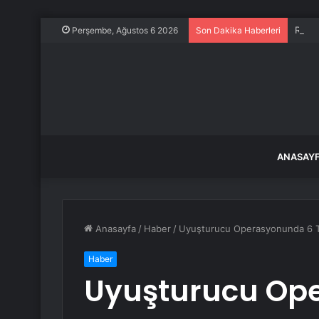
Russe
Perşembe, Ağustos 6 2026
Son Dakika Haberleri
ANASAY
Anasayfa
/
Haber
/
Uyuşturucu Operasyonunda 6 
Haber
Uyuşturucu Op