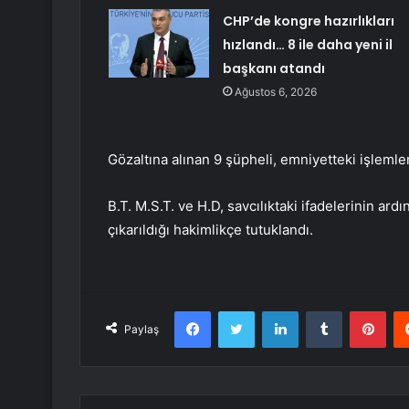
CHP’de kongre hazırlıkları
hızlandı… 8 ile daha yeni il
başkanı atandı
Ağustos 6, 2026
Gözaltına alınan 9 şüpheli, emniyetteki işlemle
B.T. M.S.T. ve H.D, savcılıktaki ifadelerinin ardın
çıkarıldığı hakimlikçe tutuklandı.
Facebook
Twitter
LinkedIn
Tumblr
Pint
Paylaş