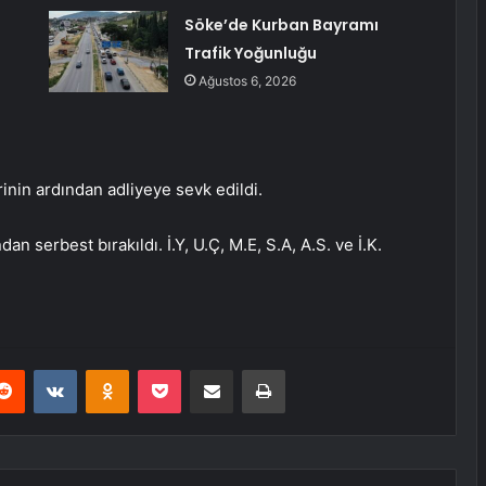
Söke’de Kurban Bayramı
Trafik Yoğunluğu
Ağustos 6, 2026
rinin ardından adliyeye sevk edildi.
dan serbest bırakıldı. İ.Y, U.Ç, M.E, S.A, A.S. ve İ.K.
erest
Reddit
VKontakte
Odnoklassniki
Pocket
E-Posta ile paylaş
Yazdır