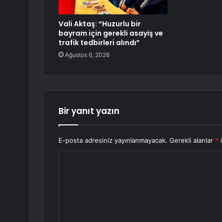
Vali Aktaş: “Huzurlu bir
bayram için gerekli asayiş ve
trafik tedbirleri alındı”
Ağustos 6, 2026
Bir yanıt yazın
E-posta adresiniz yayınlanmayacak.
Gerekli alanlar
*
i
Y
o
r
u
m