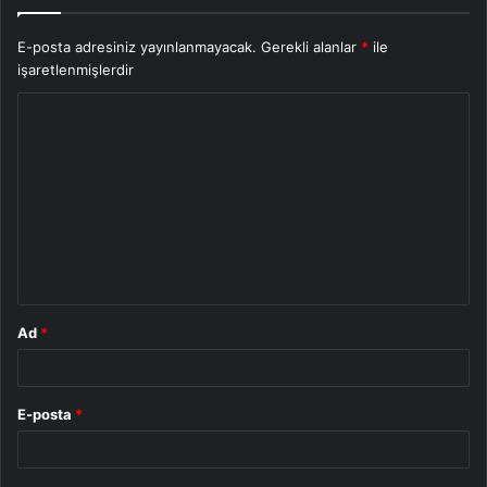
E-posta adresiniz yayınlanmayacak.
Gerekli alanlar
*
ile
işaretlenmişlerdir
Y
o
r
u
m
*
Ad
*
E-posta
*