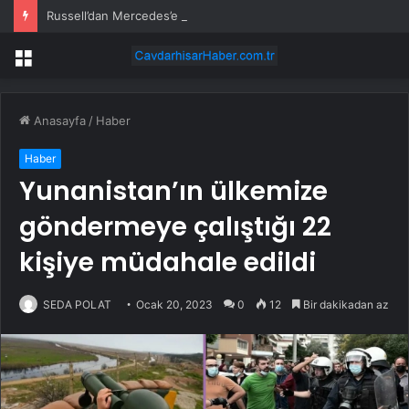
Russell’dan Mercedes’e Sert Tepki: ‘Kabul Edilemez’
Menü
Anasayfa
/
Haber
Haber
Yunanistan’ın ülkemize
göndermeye çalıştığı 22
kişiye müdahale edildi
SEDA POLAT
Ocak 20, 2023
0
12
Bir dakikadan az