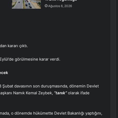
Ağustos 6, 2026
n kararı çıktı.
ylül’de görülmesine karar verdi.
recek
8 Şubat davasının son duruşmasında, dönemin Devlet
Başkanı Namık Kemal Zeybek,
“tanık”
olarak ifade
amada, o dönemde hükümette Devlet Bakanlığı yaptığını,