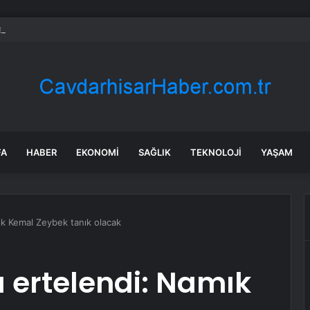
ll’dan Mercedes’e Sert Tepki: ‘Kabul Edilemez’
FA
HABER
EKONOMI
SAĞLIK
TEKNOLOJI
YAŞAM
ık Kemal Zeybek tanık olacak
 ertelendi: Namık