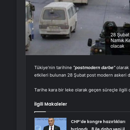
Tükiye’nin tarihine
”postmodern darbe”
olarak
etkileri bulunan 28 Şubat post modern askeri d
Tarihe kara bir leke olarak geçen süreçle ilgili
İlgili Makaleler
CHP’de kongre hazırlıkları
hızlandı… 8 ile daha yeni il