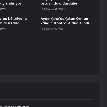
güçlendiriyor
ortasında öldürdüler
2026
Ağustos 6, 2026
orcu 1.4 trilyonu
Aydın Çine’de Çıkan Orman
anlar icrada
Yangını Kontrol Altına Alındı
2026
Ağustos 5, 2026
le işaretlenmişlerdir