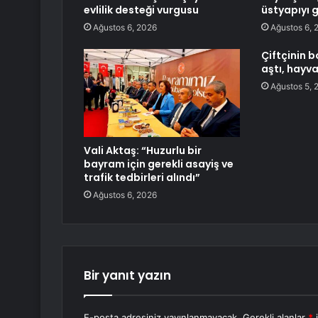
evlilik desteği vurgusu
üstyapıyı 
Ağustos 6, 2026
Ağustos 6, 
Çiftçinin b
aştı, hayv
Ağustos 5, 
Vali Aktaş: “Huzurlu bir
bayram için gerekli asayiş ve
trafik tedbirleri alındı”
Ağustos 6, 2026
Bir yanıt yazın
E-posta adresiniz yayınlanmayacak.
Gerekli alanlar
*
i