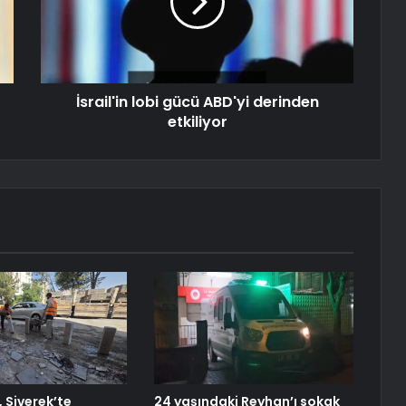
İsrail'in lobi gücü ABD'yi derinden
etkiliyor
 Siverek’te
24 yaşındaki Reyhan’ı sokak