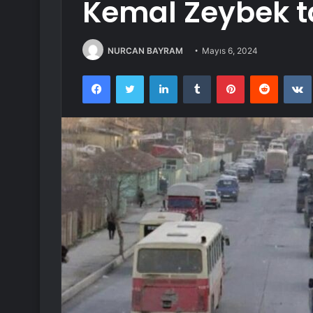
Kemal Zeybek t
NURCAN BAYRAM
Mayıs 6, 2024
Facebook
Twitter
LinkedIn
Tumblr
Pinterest
Reddit