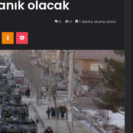
anık olacak
0
0
1 dakika okuma süresi
VKontakte
Odnoklassniki
Pocket