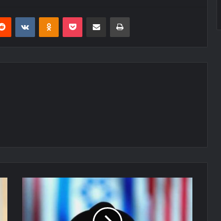
erest
Reddit
VKontakte
Odnoklassniki
Pocket
E-Posta ile paylaş
Yazdır