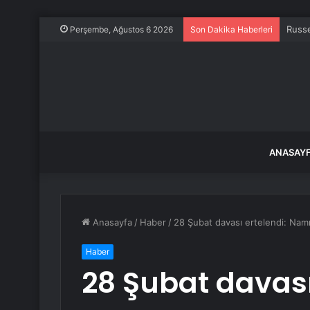
Russe
Perşembe, Ağustos 6 2026
Son Dakika Haberleri
ANASAY
Anasayfa
/
Haber
/
28 Şubat davası ertelendi: Nam
Haber
28 Şubat davası