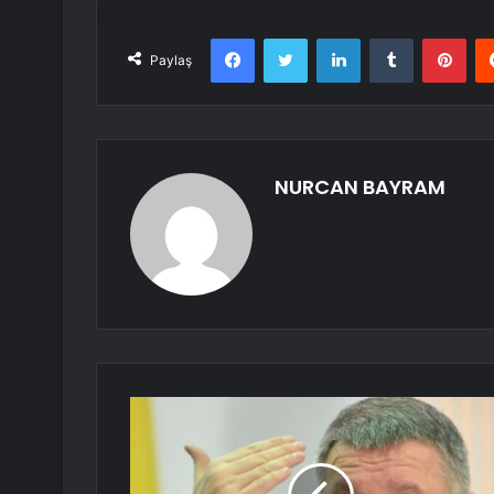
Facebook
Twitter
LinkedIn
Tumblr
Pint
Paylaş
NURCAN BAYRAM