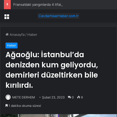
Fransa’daki yangınlarda 4 itfaiye eri hayatını kaybetti
Menü
Anasayfa
/
Haber
Haber
Ağaoğlu: İstanbul’da
denizden kum geliyordu,
demirleri düzeltirken bile
kırılırdı.
METE DERHEM
Şubat 23, 2023
0
9
1 dakika okuma süresi