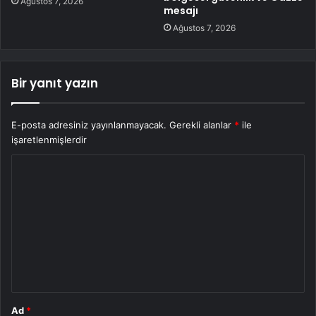
Ağustos 7, 2026
mesajı
Ağustos 7, 2026
Bir yanıt yazın
E-posta adresiniz yayınlanmayacak.
Gerekli alanlar
*
ile
işaretlenmişlerdir
Y
o
r
u
m
*
Ad
*