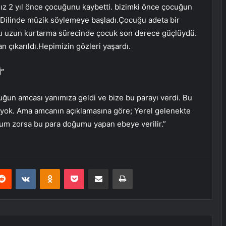
ımız 2 yıl önce çocuğunu kaybetti. bizimki önce çocuğun
.Dilinde müzik söylemeye başladı.Çocuğu adeta bir
u uzun kurtarma sürecinde çocuk son derece güçlüydü.
 çıkarıldı.Hepimizin gözleri yaşardı.
”
ğun amcası yanımıza geldi ve bize bu parayı verdi. Bu
i yok. Ama amcanın açıklamasına göre; Yerel gelenekte
um zorsa bu para doğumu yapan ebeye verilir.”
erest
Reddit
VKontakte
Odnoklassniki
Pocket
E-Posta ile paylaş
Yazdır