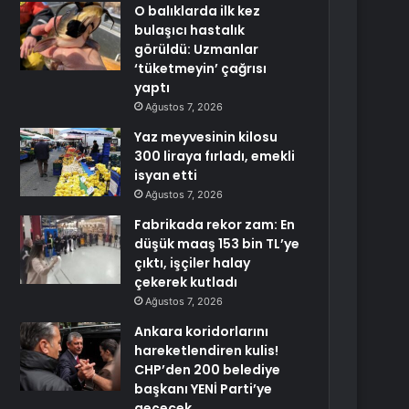
O balıklarda ilk kez
bulaşıcı hastalık
görüldü: Uzmanlar
‘tüketmeyin’ çağrısı
yaptı
Ağustos 7, 2026
Yaz meyvesinin kilosu
300 liraya fırladı, emekli
isyan etti
Ağustos 7, 2026
Fabrikada rekor zam: En
düşük maaş 153 bin TL’ye
çıktı, işçiler halay
çekerek kutladı
Ağustos 7, 2026
Ankara koridorlarını
hareketlendiren kulis!
CHP’den 200 belediye
başkanı YENİ Parti’ye
geçecek