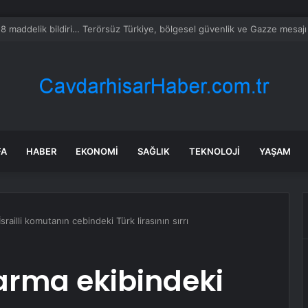
alyalı dev tesis 1 euroya satışta: Sahibi olmak için tek bir şart var
FA
HABER
EKONOMI
SAĞLIK
TEKNOLOJI
YAŞAM
ailli komutanın cebindeki Türk lirasının sırrı
rma ekibindeki