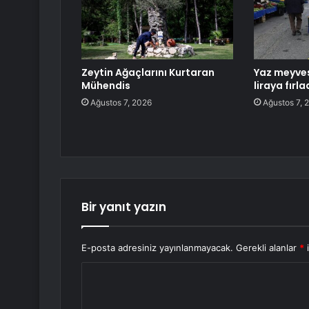
Zeytin Ağaçlarını Kurtaran
Yaz meyves
Mühendis
liraya fırla
Ağustos 7, 2026
Ağustos 7, 
Bir yanıt yazın
E-posta adresiniz yayınlanmayacak.
Gerekli alanlar
*
i
Y
o