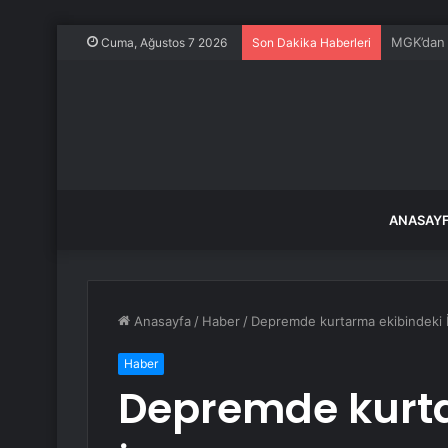
Altın mad
Cuma, Ağustos 7 2026
Son Dakika Haberleri
ANASAY
Anasayfa
/
Haber
/
Depremde kurtarma ekibindeki İsr
Haber
Depremde kurta