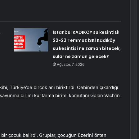
…
İstanbul KADIKÖY su kesintisi!
22-23 Temmuz İSKİ Kadıköy
su kesintisi ne zaman bitecek,
sular ne zaman gelecek?
Ağustos 7, 2026
ibi, Türkiye’de birçok anı biriktirdi. Cebinden çıkardığı
l savunma birimi kurtarma birimi komutanı Golan Vach’ın
ir çocuk belirdi. Gruplar, çocuğun üzerini örten