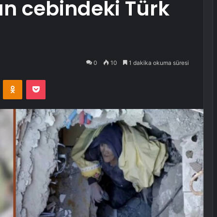
ın cebindeki Türk
0
10
1 dakika okuma süresi
VKontakte
Odnoklassniki
Pocket