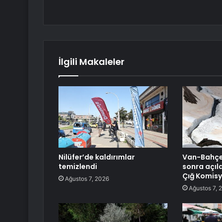
İlgili Makaleler
Nilüfer’de kaldırımlar
Van-Bahçes
temizlendi
sonra açıld
Çığ Komisy
Ağustos 7, 2026
Ağustos 7, 