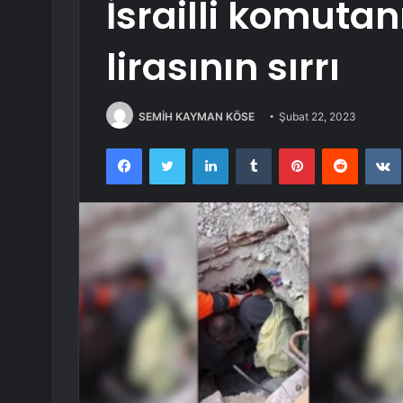
İsrailli komutan
lirasının sırrı
SEMİH KAYMAN KÖSE
Şubat 22, 2023
Facebook
Twitter
LinkedIn
Tumblr
Pinterest
Reddit