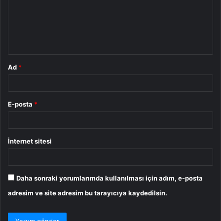
u
m
*
Ad
*
E-posta
*
İnternet sitesi
Daha sonraki yorumlarımda kullanılması için adım, e-posta
adresim ve site adresim bu tarayıcıya kaydedilsin.