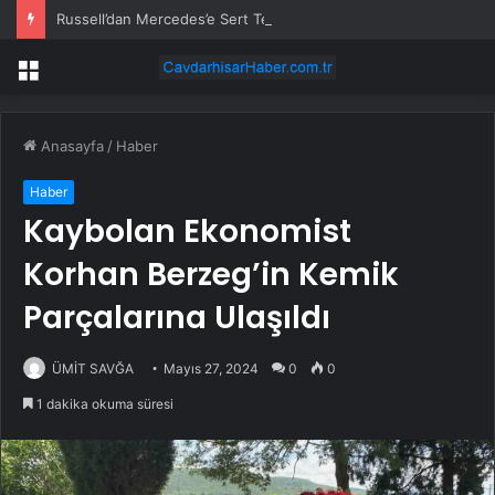
Russell’dan Mercedes’e Sert Tepki: ‘Kabul Edilemez’
Menü
Anasayfa
/
Haber
Haber
Kaybolan Ekonomist
Korhan Berzeg’in Kemik
Parçalarına Ulaşıldı
ÜMİT SAVĞA
Mayıs 27, 2024
0
0
1 dakika okuma süresi