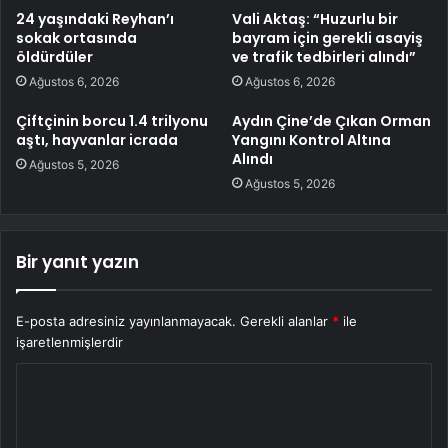
24 yaşındaki Reyhan’ı
Vali Aktaş: “Huzurlu bir
sokak ortasında
bayram için gerekli asayiş
öldürdüler
ve trafik tedbirleri alındı”
Ağustos 6, 2026
Ağustos 6, 2026
Çiftçinin borcu 1.4 trilyonu
Aydın Çine’de Çıkan Orman
aştı, hayvanlar icrada
Yangını Kontrol Altına
Alındı
Ağustos 5, 2026
Ağustos 5, 2026
Bir yanıt yazın
E-posta adresiniz yayınlanmayacak.
Gerekli alanlar
*
ile
işaretlenmişlerdir
Y
o
r