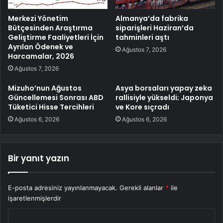
Merkezi Yönetim
Almanya’da fabrika
Bütçesinden Araştırma
siparişleri Haziran’da
Geliştirme Faaliyetleri İçin
tahminleri aştı
Ayrılan Ödenek ve
Ağustos 7, 2026
Harcamalar, 2026
Ağustos 7, 2026
Mizuho’nun Ağustos
Asya borsaları yapay zeka
Güncellemesi Sonrası ABD
rallisiyle yükseldi; Japonya
Tüketici Hisse Tercihleri
ve Kore sıçradı
Ağustos 6, 2026
Ağustos 6, 2026
Bir yanıt yazın
E-posta adresiniz yayınlanmayacak.
Gerekli alanlar
*
ile
işaretlenmişlerdir
Y