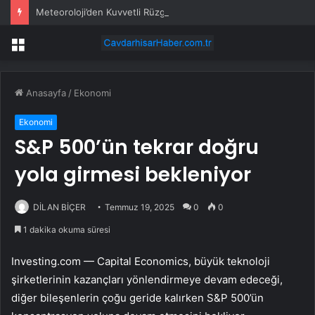
Meteoroloji’den Kuvvetli Rüzgar ve Sağanak Uyarısı
Menü
Anasayfa
/
Ekonomi
Ekonomi
S&P 500’ün tekrar doğru
yola girmesi bekleniyor
DİLAN BİÇER
Temmuz 19, 2025
0
0
1 dakika okuma süresi
Investing.com — Capital Economics, büyük teknoloji
şirketlerinin kazançları yönlendirmeye devam edeceği,
diğer bileşenlerin çoğu geride kalırken
S&P 500
’ün