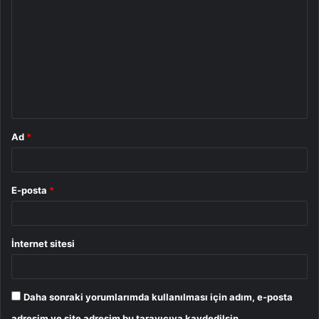
o
r
u
m
*
Ad
*
E-posta
*
İnternet sitesi
Daha sonraki yorumlarımda kullanılması için adım, e-posta
adresim ve site adresim bu tarayıcıya kaydedilsin.